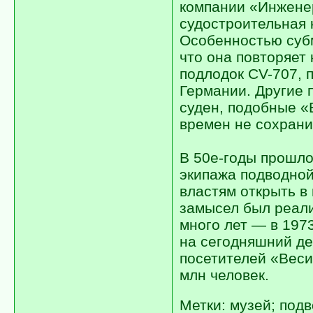
компании «Инжене
судостроительная 
Особенностью субм
что она повторяет
подлодок CV-707, 
Германии. Другие 
суден, подобные «
времен не сохрани
В 50е-годы прошло
экипажа подводно
властям открыть в 
замысел был реали
много лет — в 197
на сегодняшний де
посетителей «Веси
млн человек.
Метки: музей; подв