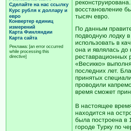
реконструирована.
Сделайте на нас ссылку
восстановление б
Курс рубля к доллару и
тысяч евро.
евро
Конвертер единиц
измерений
По данным правит
Карта Финляндии
подводную лодку в
Карта сайта
использовать в кач
[an error occurred
она и являлась до
while processing this
реставрационных р
directive]
«Весикко» выполня
последних лет. Бл
принятых специали
проводили капремо
время сможет прин
В настоящее врем
находится на остр
была построена в 
городе Турку по ч