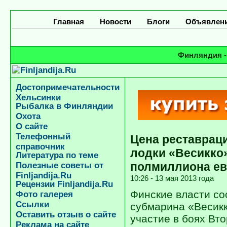
Главная
Новости
Блоги
Объявлен
Финляндия -
Достопримечательности
Хельсинки
Рыбалка в Финляндии
Охота
О сайте
Телефонный
Цена реставрац
справочник
лодки «Весикко
Литература по теме
полмиллиона е
Полезные советы от
Finljandija.Ru
10:26 - 13 мая 2013 года
Рецензии Finljandija.Ru
Финские власти со
Фото галерея
Ссылки
субмарина «Весик
Оставить отзыв о сайте
участие в боях Вт
Реклама на сайте