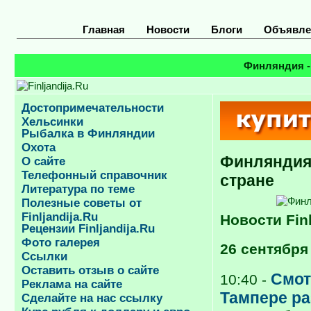
Главная
Новости
Блоги
Объявле
Финляндия -
Достопримечательности
Хельсинки
Рыбалка в Финляндии
Охота
Финляндия 
О сайте
Телефонный справочник
стране
Литература по теме
Полезные советы от
Finljandija.Ru
Новости Finl
Рецензии Finljandija.Ru
Фото галерея
26 сентября
Ссылки
Оставить отзыв о сайте
Смот
10:40 -
Реклама на сайте
Тампере ра
Сделайте на нас ссылку