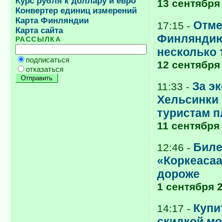
Курс рубля к доллару и евро
13 сентября
Конвертер единиц измерений
Карта Финляндии
Отме
17:15 -
Карта сайта
Финляндию
РАССЫЛКА
несколько 
подписаться
12 сентября
отказаться
За э
11:33 -
Хельсинки
туристам п
11 сентября
Биле
12:46 -
«Коркеасаа
дороже
1 сентября 
Купи
14:17 -
скидкой мо