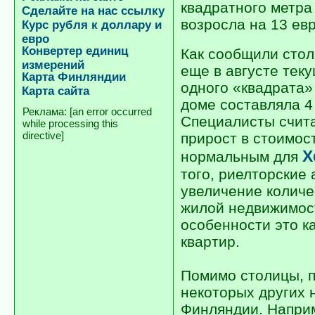
квадратного метра
Сделайте на нас ссылку
возросла на 13 евр
Курс рубля к доллару и
евро
Конвертер единиц
Как сообщили сто
измерений
еще в августе тек
Карта Финляндии
одного «квадрата»
Карта сайта
доме составляла 4
[an error occurred
Специалисты счита
while processing this
directive]
прирост в стоимос
Х
нормальным для
того, риелторские
увеличение колич
жилой недвижимост
особенности это к
квартир.
Помимо столицы, п
некоторых других 
Финляндии. Напри