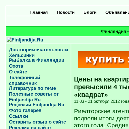
Главная
Новости
Блоги
Объявлен
Финляндия -
Достопримечательности
Хельсинки
Рыбалка в Финляндии
Охота
О сайте
Телефонный
Цены на кварти
справочник
превысили 4 тыс
Литература по теме
«квадрат»
Полезные советы от
Finljandija.Ru
11:03 - 21 октября 2012 год
Рецензии Finljandija.Ru
Фото галерея
Риелторские аген
Ссылки
подвели итоги дея
Оставить отзыв о сайте
этого года. Средн
Реклама на сайте