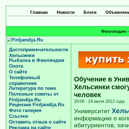
Главная
Новости
Блоги
Объявлен
Финляндия -
Достопримечательности
Хельсинки
Рыбалка в Финляндии
Охота
О сайте
Телефонный
Обучение в Уни
справочник
Хельсинки смогу
Литература по теме
человек
Полезные советы от
Finljandija.Ru
20:06 - 24 июля 2012 года
Рецензии Finljandija.Ru
Хель
Фото галерея
Университет
Ссылки
информацию о кол
Оставить отзыв о сайте
абитуриентов, зачи
Реклама на сайте