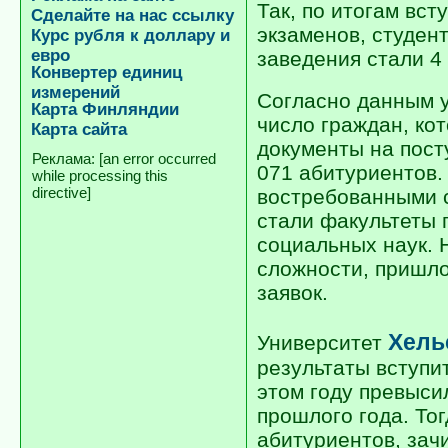
Так, по итогам вст
Сделайте на нас ссылку
экзаменов, студен
Курс рубля к доллару и
евро
заведения стали 4 
Конвертер единиц
измерений
Согласно данным 
Карта Финляндии
число граждан, ко
Карта сайта
документы на пост
[an error occurred
071 абитуриентов
while processing this
directive]
востребованными 
стали факультеты 
социальных наук. 
сложности, пришло
заявок.
Хель
Университет
результаты вступи
этом году превыси
прошлого года. То
абитуриентов, зач