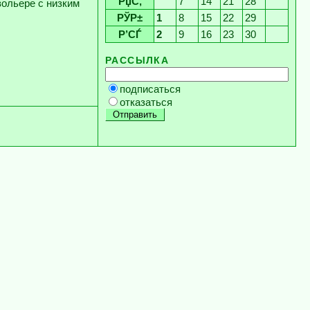
РџС‚
7
14
21
28
вольере с низким
РЎР±
1
8
15
22
29
Р’СЃ
2
9
16
23
30
РАССЫЛКА
подписаться
отказаться