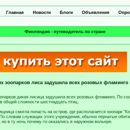
Главная
Новости
Блоги
Объявления
Опро
Финляндия - путеводитель по стране
их зоопарков лиса задушила всех розовых фламинго
оопарков дикая лисица задушила всех розовых фламинго. По с
 в общей сложности шестнадцать птиц.
ищница смогла попасть на остров, где располагается зоопарк "Ко
 По словам служащих этого учреждения, обычно пернатые обита
но в ту ночь почему-то оказались в наружном вольере.