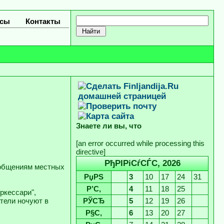
сы
Контакты
Знаете ли вы, что
[an error occurred while processing this
directive]
РђРІРіСѓСЃС‚ 2026
ообщениям местных
РџРЅ
3
10
17
24
31
Р’С‚
4
11
18
25
ркессари",
тели ночуют в
РЎСЂ
5
12
19
26
Р§С‚
6
13
20
27